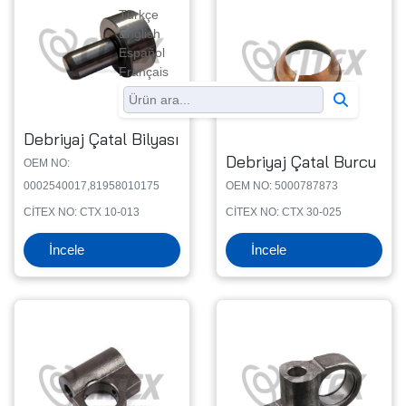
Türkçe
English
Español
Français
Debriyaj Çatal Bilyası
Debriyaj Çatal Burcu
OEM NO:
0002540017,81958010175
OEM NO: 5000787873
CİTEX NO: CTX 10-013
CİTEX NO: CTX 30-025
İncele
İncele