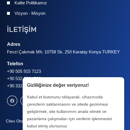
Kalite Politikamız
Vizyon - Misyon
İLETİŞİM
Adres
Fevzi Çakmak Mh. 10758 Sk. 25/I Karatay Konya TURKEY
Telefon
+90 505 915 7123
+90 532 606 4538
Gizliliğinize değer veriyoruz!
+90 332 248 6767
Kabul et butonunu tıklayarak, cihazınızda
çerezlerin saklanmasını ve sitede gezinmeyi
geliştirmek, site kullanımını analiz etmek ve
pazarlama çalışmaları için verilerin işlenmesini
Citex Otomotiv Tüm Hakları Saklıdır. |
2025 Dijital Tasarım Ajansı
kabul etmiş olursunuz.