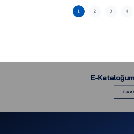
1
2
3
4
E-Kataloğum
E-KA