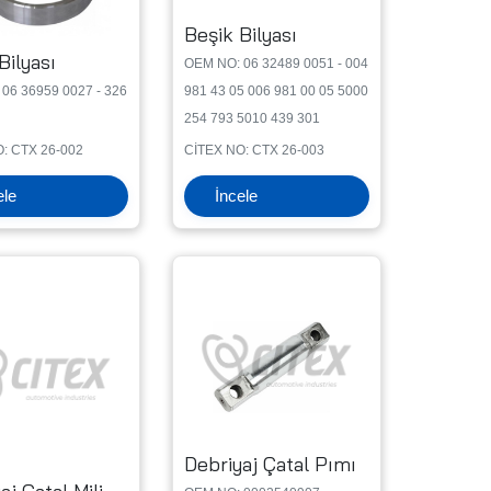
Beşik Bilyası
Bilyası
OEM NO: 06 32489 0051 - 004
06 36959 0027 - 326
981 43 05 006 981 00 05 5000
254 793 5010 439 301
: CTX 26-002
CİTEX NO: CTX 26-003
ele
İncele
Debriyaj Çatal Pımı