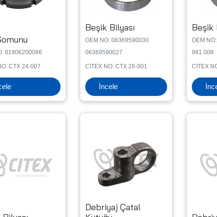
Beşik Bilyası
Beşik 
Somunu
OEM NO: 06369590030
OEM NO: 
: 81906200086
06369590027
981 008
NO: CTX 24-007
CİTEX NO: CTX 26-001
CİTEX NO
cele
İncele
İnc
Debriyaj Çatal