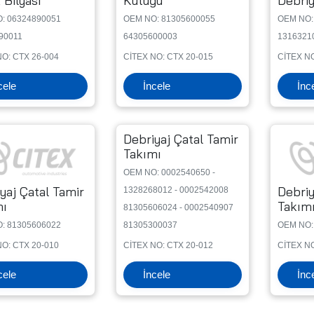
 Bilyası
Kütüğü
Debriy
: 06324890051
OEM NO: 81305600055
OEM NO:
90011
64305600003
1316321
NO: CTX 26-004
CİTEX NO: CTX 20-015
CİTEX NO
cele
İncele
İnc
Debriyaj Çatal Tamir
Takımı
OEM NO: 0002540650 -
yaj Çatal Tamir
Debriy
1328268012 - 0002542008
mı
Takım
81305606024 - 0002540907
: 81305606022
81305300037
OEM NO:
NO: CTX 20-010
CİTEX NO: CTX 20-012
CİTEX NO
cele
İncele
İnc