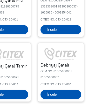
aj Çatal Mili
OEM NO: 0002540907 -
 81910200775
1328368001 81305300037 -
038
1615935 - 5001854041
: CTX 20-011
CİTEX NO: CTX 20-013
ele
İncele
Debriyaj Çatalı
aj Çatal Tamir
ı
OEM NO: 81305600061
 81305606021
81305600057
: CTX 20-014
CİTEX NO: CTX 20-004
ele
İncele