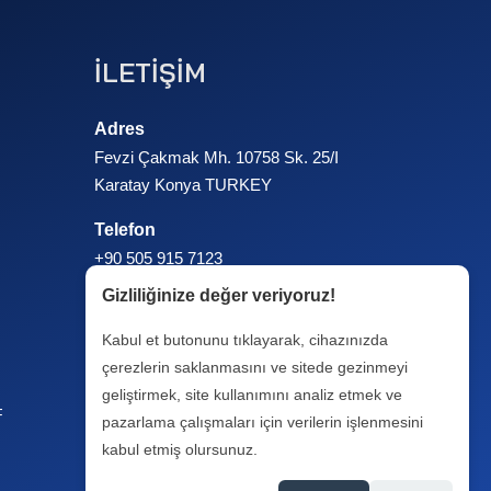
İLETİŞİM
Adres
Fevzi Çakmak Mh. 10758 Sk. 25/I
Karatay Konya TURKEY
Telefon
+90 505 915 7123
+90 532 606 4538
Gizliliğinize değer veriyoruz!
+90 332 248 6767
Kabul et butonunu tıklayarak, cihazınızda
çerezlerin saklanmasını ve sitede gezinmeyi
geliştirmek, site kullanımını analiz etmek ve
pazarlama çalışmaları için verilerin işlenmesini
kabul etmiş olursunuz.