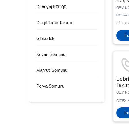
Beşik
Debriyaj Kütüğü
OEM NO
063248
Dingil Tamir Takımı
CİTEX 
İn
Glasörlük
Kovan Somunu
Mahruti Somunu
Debri
Takı
Porya Somunu
OEM NO
CİTEX 
İn