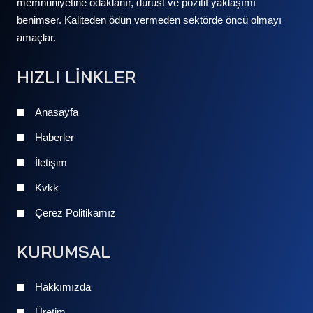
memnuniyetine odaklanır, dürüst ve pozitif yaklaşımı
benimser. Kaliteden ödün vermeden sektörde öncü olmayı
amaçlar.
HIZLI LİNKLER
Anasayfa
Haberler
İletişim
Kvkk
Çerez Politikamız
KURUMSAL
Hakkımızda
Üretim