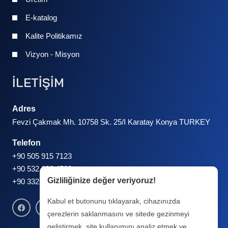
E-katalog
Kalite Politikamız
Vizyon - Misyon
İLETİŞİM
Adres
Fevzi Çakmak Mh. 10758 Sk. 25/I Karatay Konya TURKEY
Telefon
+90 505 915 7123
+90 532 606 4538
Gizliliğinize değer veriyoruz!
+90 332 248 6767
Kabul et butonunu tıklayarak, cihazınızda
çerezlerin saklanmasını ve sitede gezinmeyi
geliştirmek, site kullanımını analiz etmek ve