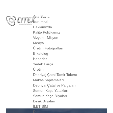
Ana Sayfa
Kurumsal
Hakkımızda
Kalite Politikamız
Vizyon - Misyon
Medya
Üretim Fotoğrafları
E-katolog
Haberler
Yedek Parça
Üretim
Debriyaj Çatal Tamir Takımı
Makas Saplamaları
Debriyaj Çatal ve Parçaları
Somun Keçe Yatakları
Somun Keçe Bilyaları
Beşik Bilyaları
İLETİŞİM
Dİl