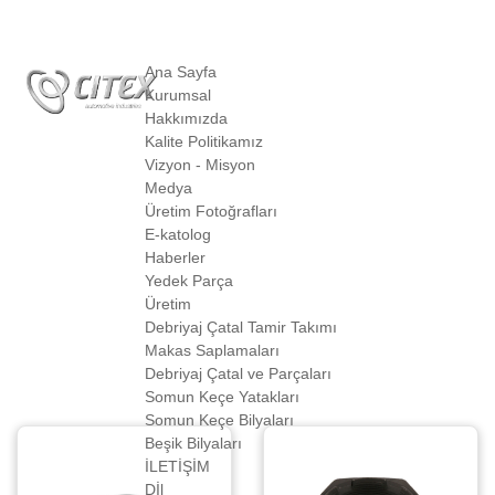
Ana Sayfa
Kurumsal
Hakkımızda
Kalite Politikamız
Vizyon - Misyon
Medya
Arama Sonuçları
Üretim Fotoğrafları
E-katolog
ANASAYFA
"SOMUN" İÇİN BULUNAN ÜRÜNLER
Haberler
Yedek Parça
Üretim
Debriyaj Çatal Tamir Takımı
Makas Saplamaları
Debriyaj Çatal ve Parçaları
Somun Keçe Yatakları
Somun Keçe Bilyaları
Beşik Bilyaları
İLETİŞİM
Dİl