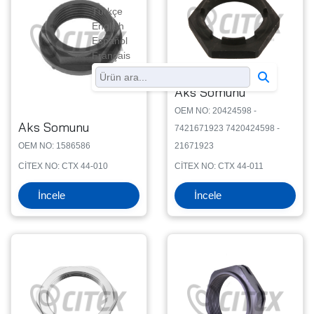
Türkçe
English
Español
Français
Aks Somunu
OEM NO: 20424598 -
Aks Somunu
7421671923 7420424598 -
OEM NO: 1586586
21671923
CİTEX NO: CTX 44-010
CİTEX NO: CTX 44-011
İncele
İncele