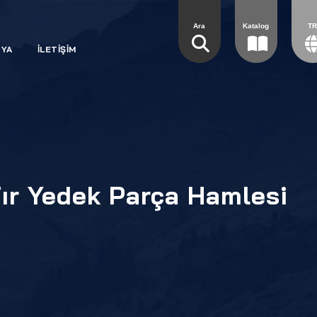
Ara
Katalog
T
DYA
İLETİŞİM
Tır Yedek Parça Hamlesi