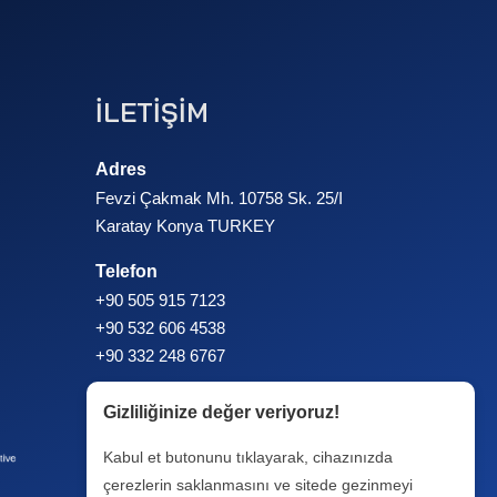
İLETİŞİM
Adres
Fevzi Çakmak Mh. 10758 Sk. 25/I
Karatay Konya TURKEY
Telefon
+90 505 915 7123
+90 532 606 4538
+90 332 248 6767
Gizliliğinize değer veriyoruz!
Kabul et butonunu tıklayarak, cihazınızda
çerezlerin saklanmasını ve sitede gezinmeyi