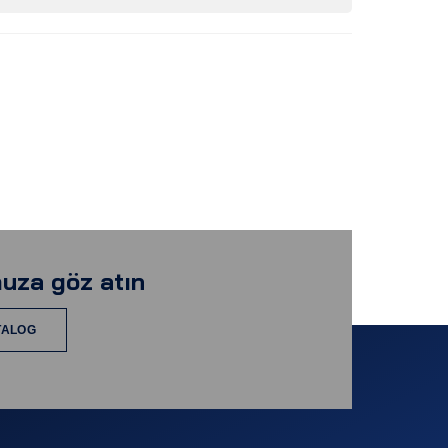
uza göz atın
TALOG