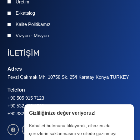
Üretim
E-katalog
Kalite Politikamız
Vizyon - Misyon
İLETİŞİM
Adres
Fevzi Çakmak Mh. 10758 Sk. 25/I Karatay Konya TURKEY
Telefon
+90 505 915 7123
+90 532 606 4538
Gizliliğinize değer veriyoruz!
+90 332 248 6767
Kabul et butonunu tıklayarak, cihazınızda
çerezlerin saklanmasını ve sitede gezinmeyi